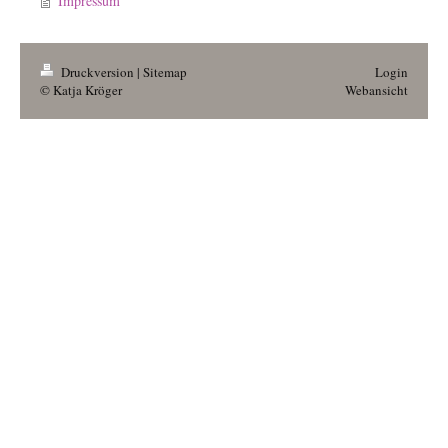
Impressum
Druckversion
|
Sitemap
Login
© Katja Kröger
Webansicht